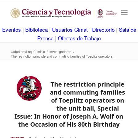
Eventos
|
Biblioteca
|
Usuarios Cimat
|
Directorio
|
Sala de
Prensa
|
Ofertas de Trabajo
Usted está aquí:
Inicio
/
Investigadores
/
The restriction principle and commuting families of Toeplitz operators...
The restriction principle
and commuting families
of Toeplitz operators on
the unit ball, Special
Issue: In Honor of Joseph A. Wolf on
the Occasion of His 80th Birthday