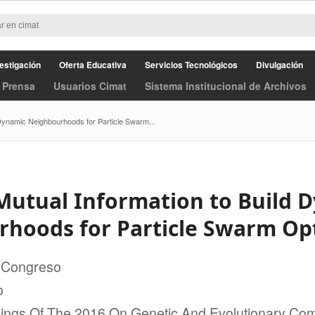
estigación
Oferta Educativa
Servicios Tecnológicos
Divulgación
 Prensa
Usuarios Cimat
Sistema Institucional de Archivos
 Dynamic Neighbourhoods for Particle Swarm...
Mutual Information to Build 
hoods for Particle Swarm Op
 Congreso
o
ings Of The 2016 On Genetic And Evolutionary Com