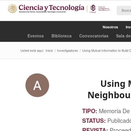
Nosotros
Inv
Eventos
Biblioteca
Convocatorias
Sala de
Usted está aquí:
Inicio
/
Investigadores
/
Using Mutual Information to Build
Using 
Neighbour
TIPO:
Memoria De
STATUS:
Publicad
REVISTA:
Proceed