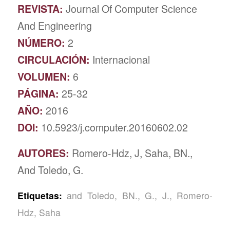
REVISTA:
Journal Of Computer Science
And Engineering
NÚMERO:
2
CIRCULACIÓN:
Internacional
VOLUMEN:
6
PÁGINA:
25-32
AÑO:
2016
DOI:
10.5923/j.computer.20160602.02
AUTORES:
Romero-Hdz, J, Saha, BN.,
And Toledo, G.
Etiquetas:
and Toledo
,
BN.
,
G.
,
J.
,
Romero-
Hdz
,
Saha