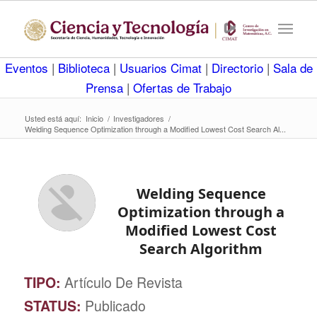
Eventos
|
Biblioteca
|
Usuarios Cimat
|
Directorio
|
Sala de
Prensa
|
Ofertas de Trabajo
Usted está aquí:
Inicio
/
Investigadores
/
Welding Sequence Optimization through a Modified Lowest Cost Search Al...
Welding Sequence
Optimization through a
Modified Lowest Cost
Search Algorithm
TIPO:
Artículo De Revista
STATUS:
Publicado