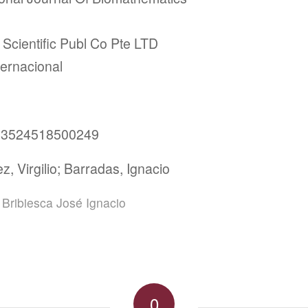
 Scientific Publ Co Pte LTD
ternacional
93524518500249
, Virgilio; Barradas, Ignacio
Bribiesca José Ignacio
0