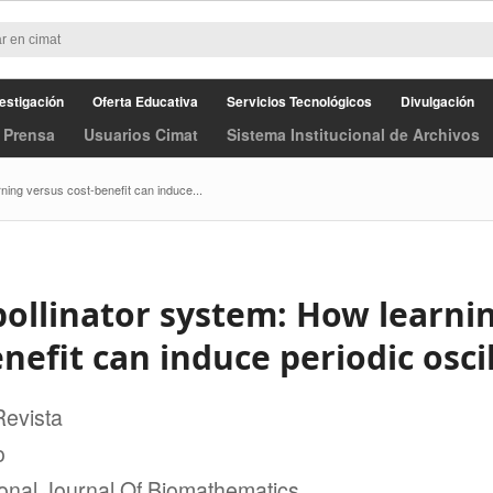
estigación
Oferta Educativa
Servicios Tecnológicos
Divulgación
 Prensa
Usuarios Cimat
Sistema Institucional de Archivos
rning versus cost-benefit can induce...
pollinator system: How learni
nefit can induce periodic osci
Revista
o
ional Journal Of Biomathematics