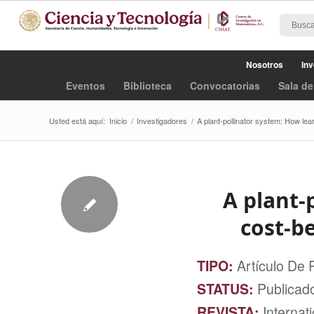
Nosotros
Inv
Eventos
Biblioteca
Convocatorias
Sala de
Usted está aquí:
Inicio
/
Investigadores
/
A plant-pollinator system: How lea
A plant-
cost-be
TIPO:
Artículo De 
STATUS:
Publicad
REVISTA:
Internat