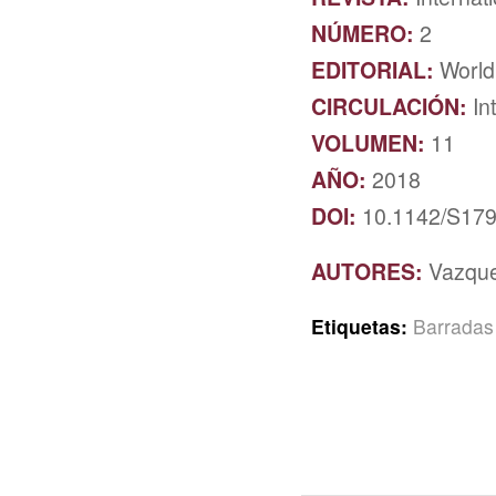
NÚMERO:
2
EDITORIAL:
World
CIRCULACIÓN:
In
VOLUMEN:
11
AÑO:
2018
DOI:
10.1142/S17
AUTORES:
Vazquez
Etiquetas:
Barradas 