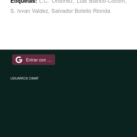
Etiquetas:
L.C. Ordoñez
,
Luis Blanco-Cocom
,
S. Ivvan Valdez
,
Salvador Botello Rionda
Entrar con Google
USUARIOS CIMAT