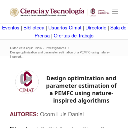
Eventos
|
Biblioteca
|
Usuarios Cimat
|
Directorio
|
Sala de
Prensa
|
Ofertas de Trabajo
Usted está aquí:
Inicio
/
Investigadores
/
Design optimization and parameter estimation of a PEMFC using nature-
inspired...
Design optimization and
parameter estimation of
a PEMFC using nature-
inspired algorithms
AUTORES:
Ocom Luis Daniel