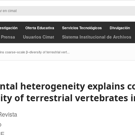
estigación
Oferta Educativa
Servicios Tecnológicos
Divulgación
 Prensa
Usuarios Cimat
Sistema Institucional de Archivos
s coarse–scale β–diversity of terrestrial vert...
tal heterogeneity explains c
ity of terrestrial vertebrates 
Revista
o
NE