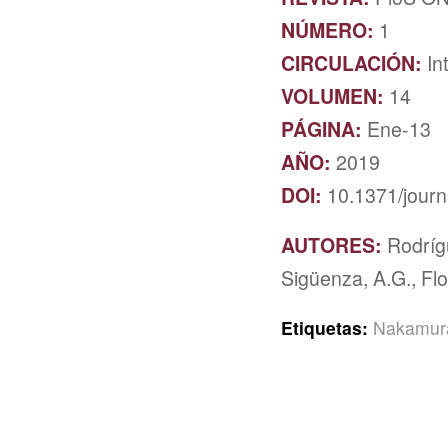
NÚMERO:
1
CIRCULACIÓN:
In
VOLUMEN:
14
PÁGINA:
Ene-13
AÑO:
2019
DOI:
10.1371/jour
AUTORES:
Rodríg
Sigüenza, A.G., Flo
Etiquetas:
Nakamur