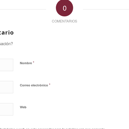
0
COMENTARIOS
tario
sación?
*
Nombre
*
Correo electrónico
Web