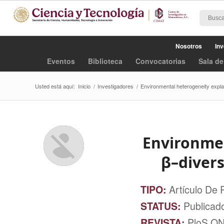
Nosotros
Inv
Eventos
Biblioteca
Convocatorias
Sala de
Usted está aquí:
Inicio
/
Investigadores
/
Environmental heterogeneity explain
Environmen
β–divers
TIPO:
Artículo De 
STATUS:
Publicad
REVISTA:
PloS O