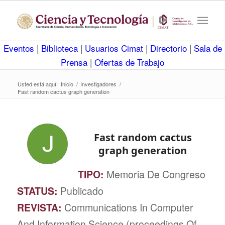
Eventos
|
Biblioteca
|
Usuarios Cimat
|
Directorio
|
Sala de
Prensa
|
Ofertas de Trabajo
Usted está aquí:
Inicio
/
Investigadores
/
Fast random cactus graph generation
Fast random cactus
graph generation
TIPO:
Memoria De Congreso
STATUS:
Publicado
REVISTA:
Communications In Computer
And Information Science (proceedings Of