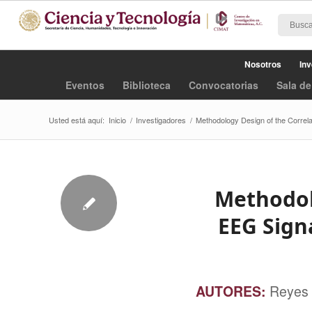
Nosotros
Inv
Eventos
Biblioteca
Convocatorias
Sala de
Usted está aquí:
Inicio
/
Investigadores
/
Methodology Design of the Correl
Methodol
EEG Sign
AUTORES:
Reyes 