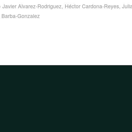
o Javier Alvarez-Rodriguez
,
Héctor Cardona-Reyes
,
Juli
a Barba-Gonzalez