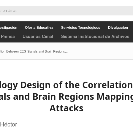
estigación
Oferta Educativa
Servicios Tecnológicos
Divulgación
 Prensa
Usuarios Cimat
Sistema Institucional de Archivos
ation Between EEG Signals and Brain Regions...
ogy Design of the Correlatio
als and Brain Regions Mapping
Attacks
Héctor