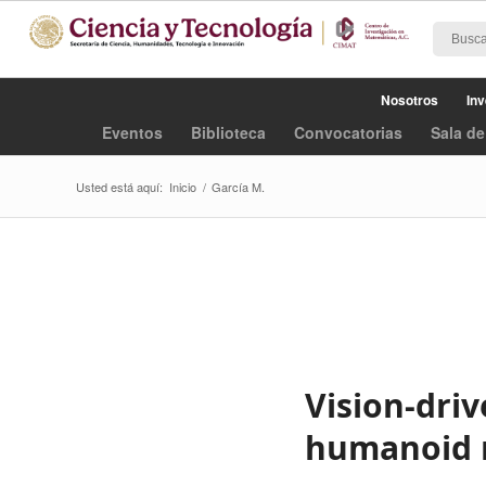
Nosotros
Inv
Eventos
Biblioteca
Convocatorias
Sala de
Usted está aquí:
Inicio
/
García M.
Vision-dri
humanoid r