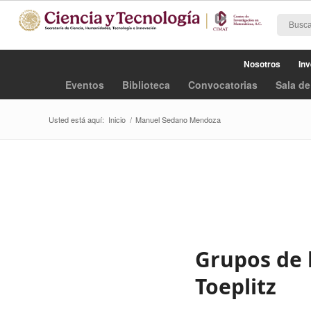
Nosotros
Inv
Eventos
Biblioteca
Convocatorias
Sala de
Usted está aquí:
Inicio
/
Manuel Sedano Mendoza
Grupos de 
Toeplitz