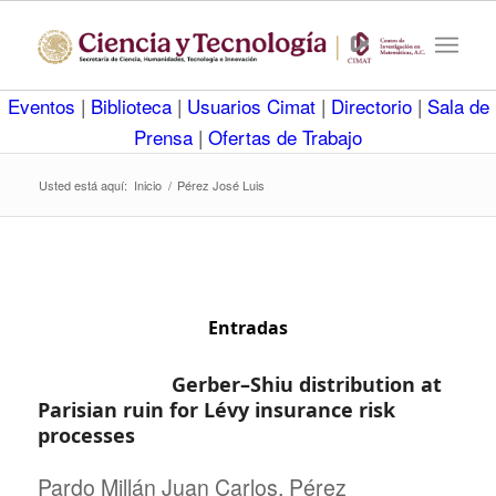
Eventos
|
Biblioteca
|
Usuarios Cimat
|
Directorio
|
Sala de
Prensa
|
Ofertas de Trabajo
Usted está aquí:
Inicio
/
Pérez José Luis
Entradas
Gerber–Shiu distribution at
Parisian ruin for Lévy insurance risk
processes
Pardo Millán Juan Carlos, Pérez