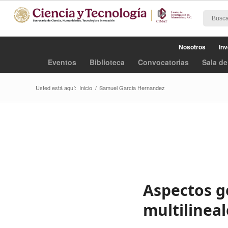
Nosotros
Inv
Eventos
Biblioteca
Convocatorias
Sala de
Usted está aquí:
Inicio
/
Samuel Garcia Hernandez
Aspectos g
multilineal