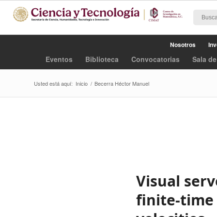
Nosotros
Inv
Eventos
Biblioteca
Convocatorias
Sala de
Usted está aquí:
Inicio
/
Becerra Héctor Manuel
Visual ser
finite-tim