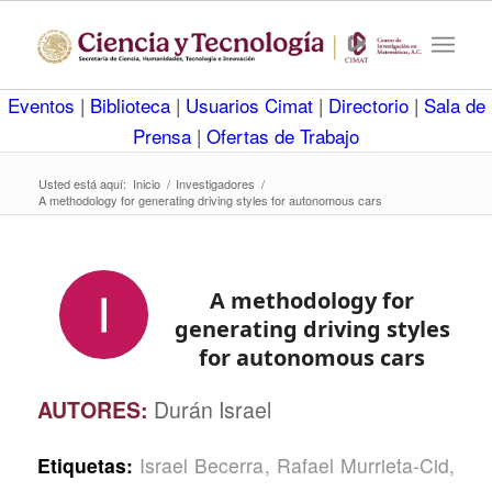
Eventos
|
Biblioteca
|
Usuarios Cimat
|
Directorio
|
Sala de
Prensa
|
Ofertas de Trabajo
Usted está aquí:
Inicio
/
Investigadores
/
A methodology for generating driving styles for autonomous cars
A methodology for
generating driving styles
for autonomous cars
AUTORES:
Durán Israel
Etiquetas:
Israel Becerra
,
Rafael Murrieta-Cid
,